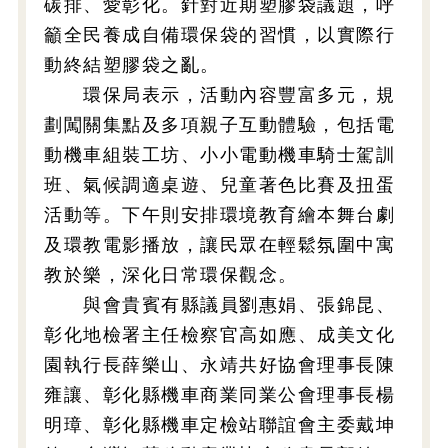
碳排、愛彰化。針對近期塑膠袋議題，呼
籲全民養成自備環保袋的習慣，以實際行
動終結塑膠袋之亂。
環保局表示，活動內容豐富多元，規
劃闖關集點及多項親子互動體驗，包括電
動機車組裝工坊、小小電動機車騎士駕訓
班、氣候調適桌遊、兒童著色比賽及扭蛋
活動等。下午則安排環境教育繪本舞台劇
及環教電影播放，讓民眾在輕鬆氛圍中寓
教於樂，深化日常環保觀念。
與會貴賓有縣議員劉惠娟、張錦昆、
彰化地檢署主任檢察官高如應、成美文化
園執行長薛樂山、永靖共好協會理事長陳
雍讓、彰化縣機車商業同業公會理事長楊
明璋、彰化縣機車定檢站聯誼會主委戴坤